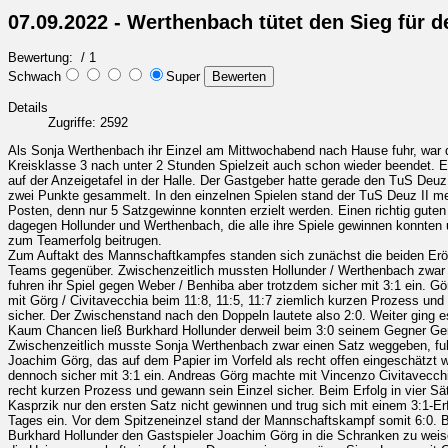
07.09.2022 - Werthenbach tütet den Sieg für 
Bewertung:
/ 1
Schwach
Super
Details
Zugriffe: 2592
Als Sonja Werthenbach ihr Einzel am Mittwochabend nach Hause fuhr, war d
Kreisklasse 3 nach unter 2 Stunden Spielzeit auch schon wieder beendet. Ei
auf der Anzeigetafel in der Halle. Der Gastgeber hatte gerade den TuS Deuz
zwei Punkte gesammelt. In den einzelnen Spielen stand der TuS Deuz II me
Posten, denn nur 5 Satzgewinne konnten erzielt werden. Einen richtig gute
dagegen Hollunder und Werthenbach, die alle ihre Spiele gewinnen konnten
zum Teamerfolg beitrugen.
Zum Auftakt des Mannschaftkampfes standen sich zunächst die beiden Erö
Teams gegenüber. Zwischenzeitlich mussten Hollunder / Werthenbach zwar
fuhren ihr Spiel gegen Weber / Benhiba aber trotzdem sicher mit 3:1 ein. G
mit Görg / Civitavecchia beim 11:8, 11:5, 11:7 ziemlich kurzen Prozess un
sicher. Der Zwischenstand nach den Doppeln lautete also 2:0. Weiter ging e
Kaum Chancen ließ Burkhard Hollunder derweil beim 3:0 seinem Gegner Ge
Zwischenzeitlich musste Sonja Werthenbach zwar einen Satz weggeben, fuh
Joachim Görg, das auf dem Papier im Vorfeld als recht offen eingeschätzt 
dennoch sicher mit 3:1 ein. Andreas Görg machte mit Vincenzo Civitavecchi
recht kurzen Prozess und gewann sein Einzel sicher. Beim Erfolg in vier S
Kasprzik nur den ersten Satz nicht gewinnen und trug sich mit einem 3:1-Erfo
Tages ein. Vor dem Spitzeneinzel stand der Mannschaftskampf somit 6:0. 
Burkhard Hollunder den Gastspieler Joachim Görg in die Schranken zu weis