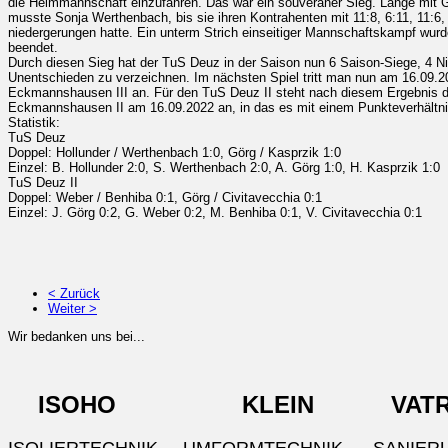
die Heimmannschaft einzufahren. Das war ein souveräner Sieg. Lange mit
musste Sonja Werthenbach, bis sie ihren Kontrahenten mit 11:8, 6:11, 11:6, 
niedergerungen hatte. Ein unterm Strich einseitiger Mannschaftskampf wurd
beendet.
Durch diesen Sieg hat der TuS Deuz in der Saison nun 6 Saison-Siege, 4 Ni
Unentschieden zu verzeichnen. Im nächsten Spiel tritt man nun am 16.09.
Eckmannshausen III an. Für den TuS Deuz II steht nach diesem Ergebnis d
Eckmannshausen II am 16.09.2022 an, in das es mit einem Punkteverhältni
Statistik:
TuS Deuz
Doppel: Hollunder / Werthenbach 1:0, Görg / Kasprzik 1:0
Einzel: B. Hollunder 2:0, S. Werthenbach 2:0, A. Görg 1:0, H. Kasprzik 1:0
TuS Deuz II
Doppel: Weber / Benhiba 0:1, Görg / Civitavecchia 0:1
Einzel: J. Görg 0:2, G. Weber 0:2, M. Benhiba 0:1, V. Civitavecchia 0:1
< Zurück
Weiter >
Wir bedanken uns bei...
ISOHO KLEIN VATRO