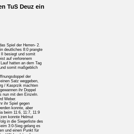
den TuS Deuz ein
as Spiel der Herren- 2.
n deutliches 8:0 prangte
 II besiegt und somit
ist auf verlorenem
n Lauf hatten an dem Tag
 und somit maßgeblich
ffnungsdoppel der
 einen Satz weggeben,
örg / Kasprzik machten
d gewannen ihr Doppel
s nun mit den Einzeln.
rd Weber.
r ihr Spiel gegen
werden konnte, aber
a beim 11:6, 11:7, 11:9
ätzen konnte Helmut
lg in die Siegerliste des
Beim 3:0-Sieg gelang es
en und einen Punkt für