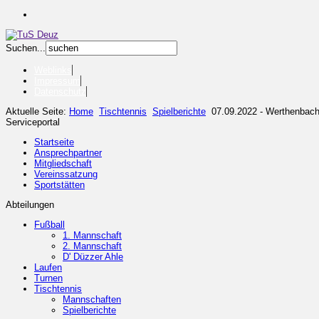
Suchen...
Weblinks
Impressum
Datenschutz
Aktuelle Seite:
Home
Tischtennis
Spielberichte
07.09.2022 - Werthenbach
Serviceportal
Startseite
Ansprechpartner
Mitgliedschaft
Vereinssatzung
Sportstätten
Abteilungen
Fußball
1. Mannschaft
2. Mannschaft
D' Düzzer Ahle
Laufen
Turnen
Tischtennis
Mannschaften
Spielberichte