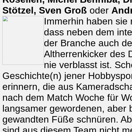
Stötzel, Sven Groß
oder
Andr
Immerhin haben sie m
dass neben dem int
der Branche auch der
Altherrenkicker des 
nie verblasst ist. Sc
Geschichte(n) jener Hobbyspor
erinnern, die aus Kameradschaf
nach dem Match Woche für Woc
langsamer gewordenen, aber b
gewandten Füße schnüren. Ab
sind aus diesem Team nicht m